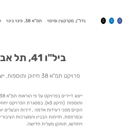
Ski
t
conten
נדל"ן, מקרקעין ומיסוי
תמ"א 38, פינוי בינוי
ק
ביל"ו 41, תל אביב
פרויקט תמ"א 38 חיזוק ותוספות, ייצוג דיירים
ותוספות (תיקון 3א). במסגרת הפרויקט יח
הקיים מפני רעידות אדמה , דירות הבעלים יו
ובמרפסת, חזיתות הבניין והמערכות הציבוריו
ויחודשו, תותקן מעלית חדישה.