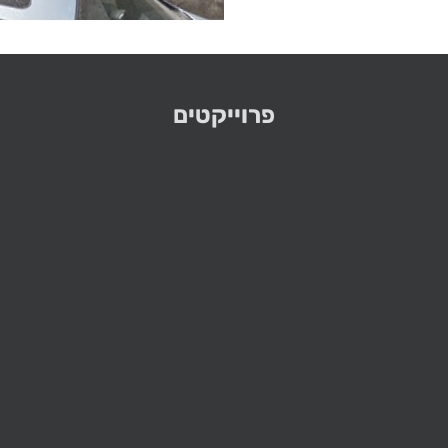
פרוייקטים
ביל"ו 41, תל אביב
ערד 5, גבעת