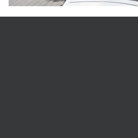
שד' הקונגרס הציוני 25,
יים
רמת גן