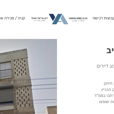
בוצות רכישה
קניה / מכירה של
ייצוג דיירים בפרויקט על פי הוראות תמ"א 38 חיזוק
וזק הבניין
רחבו בממ"ד
ת ישופצו