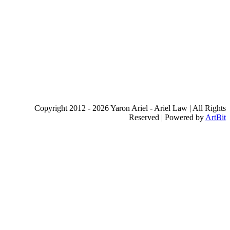
נדל"ן, מקרקעין ומיסוי
תמ"א 38, פינוי בינוי
קבוצות רכישה
קניה / מכירה של דירה
חדשות ובתקשורת
צרו קשר
Copyright 2012 -
2026 Yaron Ariel - Ariel Law | All 
Reserved | Powered by
A
Fac
Lin