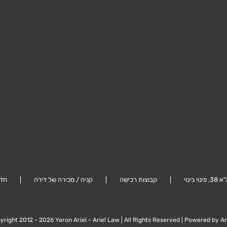
ביל"ו 41, תל אביב
ערד 5, גבעת
ינוי בינוי
קבוצות רכישה
קניה / מכירה של דירה
חדש
yright 2012 -
2026 Yaron Ariel - Ariel Law | All Rights Reserved | Powered by
Ar