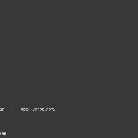
האחים בז'רנו 2, רמת גן
קהילת ציון 26, הרצליה
נדל"ן, מקרקעין ומיסוי
תמ"א 38, פ
tBit