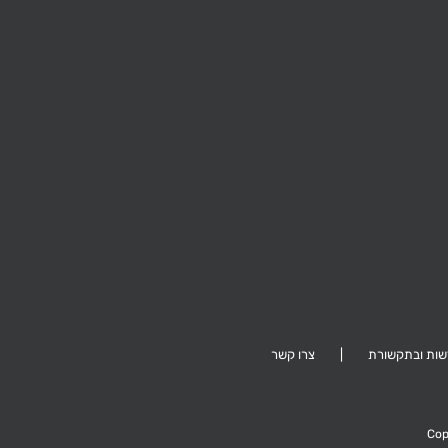
שד' הקונגרס הציוני 25,
יים
רמת גן
ות ובתקשורת
צרו קשר
Cop