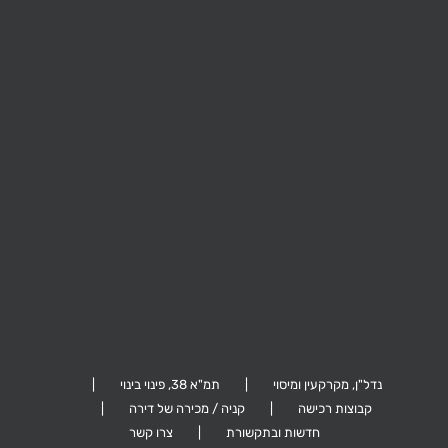
קהילת ציון 26,
ביל"ו 41, תל אביב
ערד 5, גבעתיים
הרצליה
נדל"ן, מקרקעין ומיסוי
תמ"א 38, פינוי בינוי
קבוצות רכישה
קניה / מכירה של דירה
חדשות ובתקשורת
צרו קשר