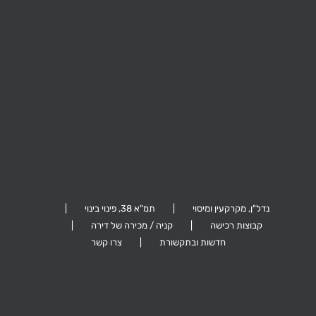
קהילת ציון 26,
ביל"ו 41, תל אביב
ערד 5, גבעתיים
הרצליה
נדל"ן, מקרקעין ומיסוי
תמ"א 38, פינוי בינוי
קבוצות רכישה
קניה / מכירה של דירה
חדשות ובתקשורת
צרו קשר