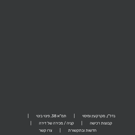
קהילת ציון 26,
ביל"ו 41, תל אביב
ערד 5, גבעתיים
הרצליה
נדל"ן, מקרקעין ומיסוי
תמ"א 38, פינוי בינוי
קבוצות רכישה
קניה / מכירה של דירה
חדשות ובתקשורת
צרו קשר