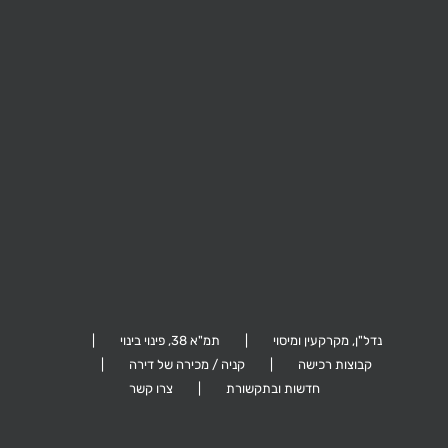
קהילת ציון 26,
ביל"ו 41, תל אביב
ערד 5, גבעתיים
הרצליה
נדל"ן, מקרקעין ומיסוי
תמ"א 38, פינוי בינוי
קבוצות רכישה
קניה / מכירה של דירה
חדשות ובתקשורת
צרו קשר