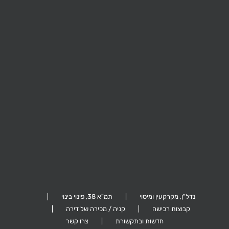
קהילת ציון 26,
ביל"ו 41, תל אביב
ערד 5, גבעתיים
הרצליה
נדל"ן, מקרקעין ומיסוי
תמ"א 38, פינוי בינוי
קבוצות רכישה
קניה / מכירה של דירה
חדשות ובתקשורת
צרו קשר